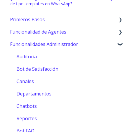
de tipo templates en WhatsApp?
Primeros Pasos
Funcionalidad de Agentes
Primeros pasos
Funcionalidades Administrador
Consola (Agentes)
Configuración Agentes
Auditoría
Herramientas y funciones
Bot de Satisfacción
MCP
Canales
Departamentos
Chatbots
Reportes
Bot FAQ