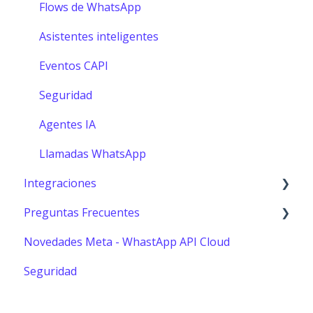
Flows de WhatsApp
Asistentes inteligentes
Eventos CAPI
Seguridad
Agentes IA
Llamadas WhatsApp
Integraciones
Preguntas Frecuentes
Shopify
Novedades Meta - WhastApp API Cloud
Hubspot
Usuarios
Seguridad
Catalogo de WhatsApp
Reportes
Zapier