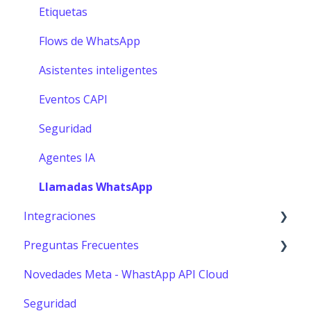
Etiquetas
Flows de WhatsApp
Asistentes inteligentes
Eventos CAPI
Seguridad
Agentes IA
Llamadas WhatsApp
Integraciones
Preguntas Frecuentes
Shopify
Novedades Meta - WhastApp API Cloud
Hubspot
Usuarios
Seguridad
Catalogo de WhatsApp
Reportes