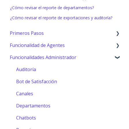
¿Cómo revisar el reporte de departamentos?
¿Cómo revisar el reporte de exportaciones y auditoría?
Primeros Pasos
Funcionalidad de Agentes
Primeros pasos
Funcionalidades Administrador
Consola (Agentes)
Configuración Agentes
Auditoría
Herramientas y funciones
Bot de Satisfacción
MCP
Canales
Departamentos
Chatbots