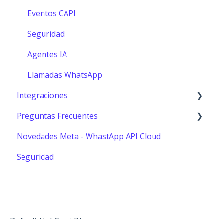
Eventos CAPI
Seguridad
Agentes IA
Llamadas WhatsApp
Integraciones
Preguntas Frecuentes
Shopify
Novedades Meta - WhastApp API Cloud
Hubspot
Usuarios
Seguridad
Catalogo de WhatsApp
Reportes
Zapier
Webhook
Pagos