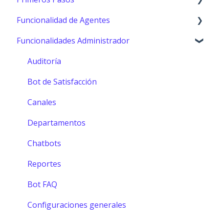
Funcionalidad de Agentes
Primeros pasos
Funcionalidades Administrador
Consola (Agentes)
Configuración Agentes
Auditoría
Herramientas y funciones
Bot de Satisfacción
MCP
Canales
Departamentos
Chatbots
Reportes
Bot FAQ
Configuraciones generales