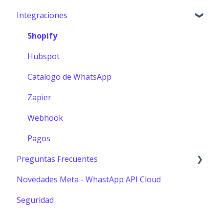
Integraciones
Configuración Agentes
Auditoría
Herramientas y funciones
Bot de Satisfacción
Shopify
MCP
Canales
Hubspot
Departamentos
Catalogo de WhatsApp
Chatbots
Zapier
Reportes
Webhook
Bot FAQ
Pagos
Preguntas Frecuentes
Configuraciones generales
Novedades Meta - WhastApp API Cloud
Contactos
Usuarios
Seguridad
Usuarios
Reportes